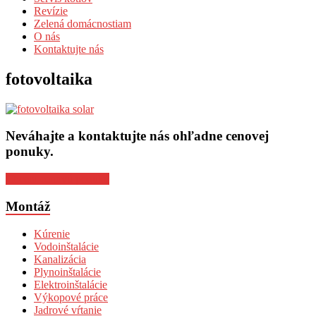
Revízie
Zelená domácnostiam
O nás
Kontaktujte nás
fotovoltaika
Neváhajte a kontaktujte nás ohľadne cenovej
ponuky.
Chcem cenovú ponuku
Montáž
Kúrenie
Vodoinštalácie
Kanalizácia
Plynoinštalácie
Elektroinštalácie
Výkopové práce
Jadrové vŕtanie