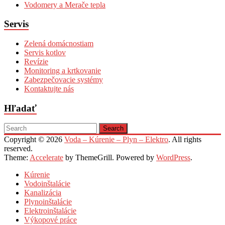
Vodomery a Merače tepla
Servis
Zelená domácnostiam
Servis kotlov
Revízie
Monitoring a krtkovanie
Zabezpečovacie systémy
Kontaktujte nás
Hľadať
Copyright © 2026
Voda – Kúrenie – Plyn – Elektro
. All rights
reserved.
Theme:
Accelerate
by ThemeGrill. Powered by
WordPress
.
Kúrenie
Vodoinštalácie
Kanalizácia
Plynoinštalácie
Elektroinštalácie
Výkopové práce