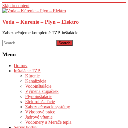
Skip to content
Voda – Kúrenie – Plyn – Elektro
Zabezpečujeme kompletné TZB inštalácie
Menu
Domov
Inštalácie TZB
Kúrenie
Kanalizácia
Vodoinštalácie
Výmena stupačiek
Plynoinštalácie
Elektroinštalácie
Zabezpečovacie systémy
Výkopové práce
Jadrové vŕtanie
Vodomery a Merače tepla
Servis kotlov