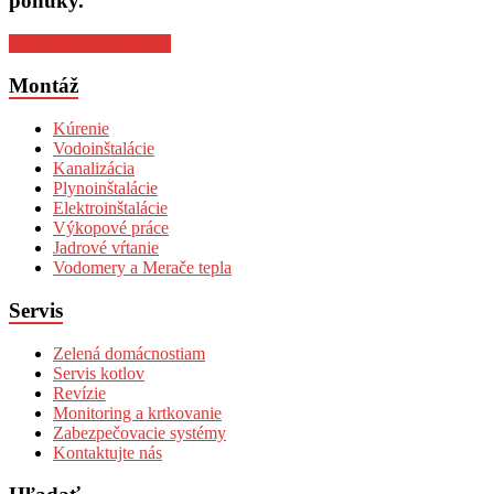
ponuky.
Chcem cenovú ponuku
Montáž
Kúrenie
Vodoinštalácie
Kanalizácia
Plynoinštalácie
Elektroinštalácie
Výkopové práce
Jadrové vŕtanie
Vodomery a Merače tepla
Servis
Zelená domácnostiam
Servis kotlov
Revízie
Monitoring a krtkovanie
Zabezpečovacie systémy
Kontaktujte nás