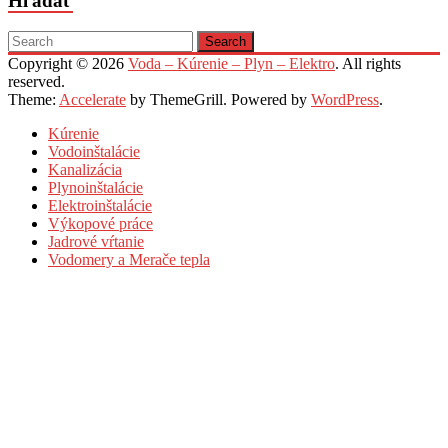
Hľadať
Copyright © 2026
Voda – Kúrenie – Plyn – Elektro
. All rights
reserved.
Theme:
Accelerate
by ThemeGrill. Powered by
WordPress
.
Kúrenie
Vodoinštalácie
Kanalizácia
Plynoinštalácie
Elektroinštalácie
Výkopové práce
Jadrové vŕtanie
Vodomery a Merače tepla