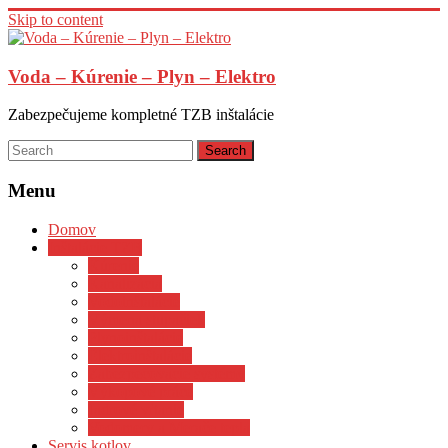
Skip to content
Voda – Kúrenie – Plyn – Elektro
Zabezpečujeme kompletné TZB inštalácie
Menu
Domov
Inštalácie TZB
Kúrenie
Kanalizácia
Vodoinštalácie
Výmena stupačiek
Plynoinštalácie
Elektroinštalácie
Zabezpečovacie systémy
Výkopové práce
Jadrové vŕtanie
Vodomery a Merače tepla
Servis kotlov