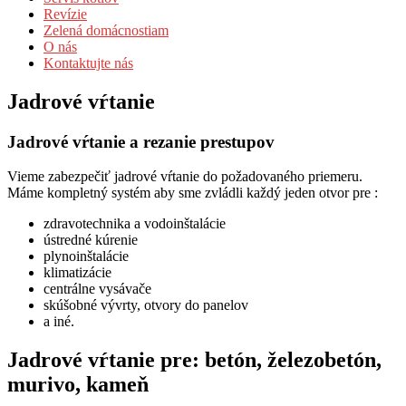
Revízie
Zelená domácnostiam
O nás
Kontaktujte nás
Jadrové vŕtanie
Jadrové vŕtanie a rezanie prestupov
Vieme zabezpečiť jadrové vŕtanie do požadovaného priemeru.
Máme kompletný systém aby sme zvládli každý jeden otvor pre :
zdravotechnika a vodoinštalácie
ústredné kúrenie
plynoinštalácie
klimatizácie
centrálne vysávače
skúšobné vývrty, otvory do panelov
a iné.
Jadrové vŕtanie pre: betón, železobetón,
murivo, kameň