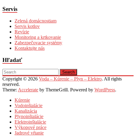
Servis
Zelená domácnostiam
Servis kotlov
Revízie
Monitoring a krtkovanie
Zabezpečovacie systémy
Kontaktujte nás
Hľadať
Copyright © 2026
Voda – Kúrenie – Plyn – Elektro
. All rights
reserved.
Theme:
Accelerate
by ThemeGrill. Powered by
WordPress
.
Kúrenie
Vodoinštalácie
Kanalizácia
Plynoinštalácie
Elektroinštalácie
Výkopové práce
Jadrové vŕtanie