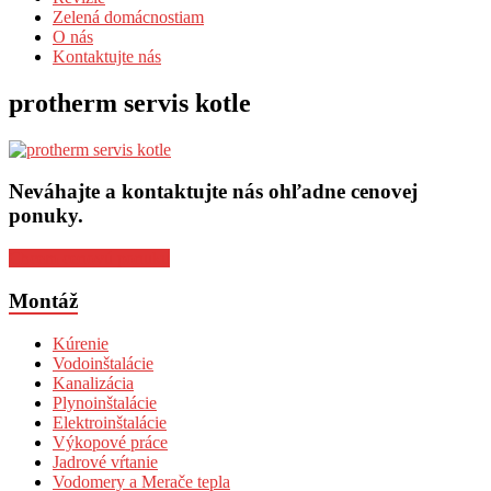
Zelená domácnostiam
O nás
Kontaktujte nás
protherm servis kotle
Neváhajte a kontaktujte nás ohľadne cenovej
ponuky.
Chcem cenovú ponuku
Montáž
Kúrenie
Vodoinštalácie
Kanalizácia
Plynoinštalácie
Elektroinštalácie
Výkopové práce
Jadrové vŕtanie
Vodomery a Merače tepla