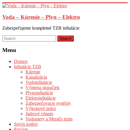
Skip
to
content
Voda – Kúrenie – Plyn – Elektro
Zabezpečujeme kompletné TZB inštalácie
Menu
Domov
Inštalácie TZB
Kúrenie
Kanalizácia
Vodoinštalácie
Výmena stupačiek
Plynoinštalácie
Elektroinštalácie
Zabezpečovacie systémy
Výkopové práce
Jadrové vŕtanie
Vodomery a Merače tepla
Servis kotlov
Revízie