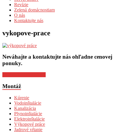
Revízie
Zelená domácnostiam
O nás
Kontaktujte nás
vykopove-prace
Neváhajte a kontaktujte nás ohľadne cenovej
ponuky.
Chcem cenovú ponuku
Montáž
Kúrenie
Vodoinštalácie
Kanalizácia
Plynoinštalácie
Elektroinštalácie
Výkopové práce
Jadrové vŕtanie