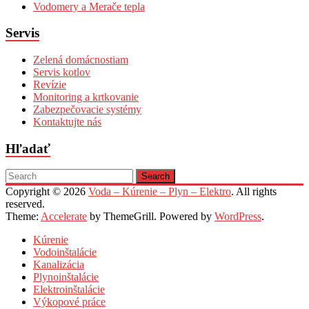
Vodomery a Merače tepla
Servis
Zelená domácnostiam
Servis kotlov
Revízie
Monitoring a krtkovanie
Zabezpečovacie systémy
Kontaktujte nás
Hľadať
Copyright © 2026
Voda – Kúrenie – Plyn – Elektro
. All rights
reserved.
Theme:
Accelerate
by ThemeGrill. Powered by
WordPress
.
Kúrenie
Vodoinštalácie
Kanalizácia
Plynoinštalácie
Elektroinštalácie
Výkopové práce