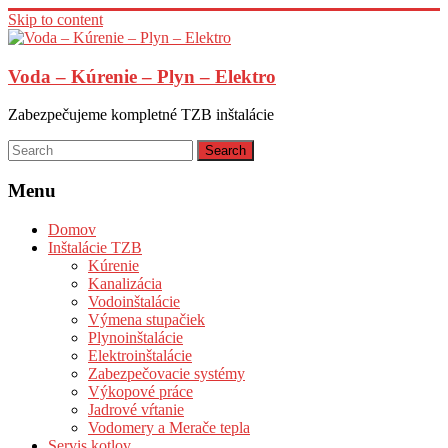
Skip to content
Voda – Kúrenie – Plyn – Elektro
Zabezpečujeme kompletné TZB inštalácie
Menu
Domov
Inštalácie TZB
Kúrenie
Kanalizácia
Vodoinštalácie
Výmena stupačiek
Plynoinštalácie
Elektroinštalácie
Zabezpečovacie systémy
Výkopové práce
Jadrové vŕtanie
Vodomery a Merače tepla
Servis kotlov